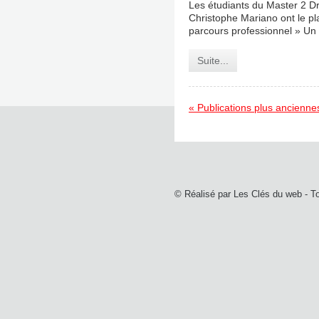
Les étudiants du Master 2 D
Christophe Mariano ont le pla
parcours professionnel » Un s
Suite...
« Publications plus ancienne
© Réalisé par
Les Clés du web
- T