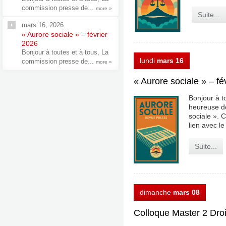
commission presse de...
more »
Suite...
mars 16, 2026
« Aurore sociale » – février
2026
Bonjour à toutes et à tous, La
lundi
mars 16
commission presse de...
more »
« Aurore sociale » – fé
Bonjour à t
heureuse de
sociale ». C
lien avec le
Suite...
dimanche
mars 08
Colloque Master 2 Droi