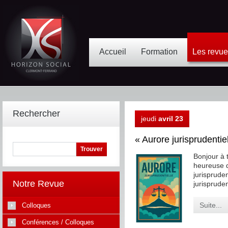
Accueil
Formation
Les revu
Rechercher
jeudi
avril 23
« Aurore jurisprudenti
Bonjour à 
heureuse d
jurispruden
Notre Revue
jurispruden
Suite...
Colloques
Conférences / Colloques