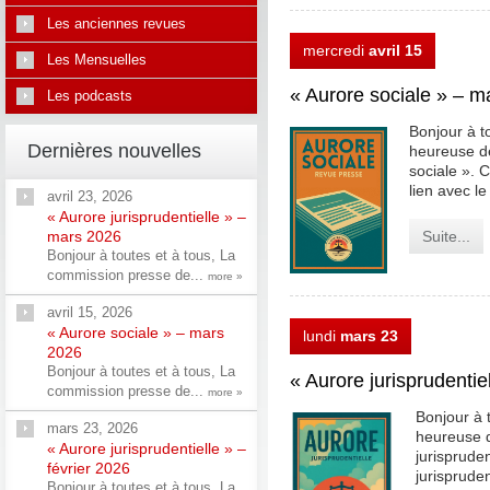
Les anciennes revues
mercredi
avril 15
Les Mensuelles
« Aurore sociale » – m
Les podcasts
Bonjour à t
Dernières nouvelles
heureuse de
sociale ». C
lien avec le
avril 23, 2026
« Aurore jurisprudentielle » –
mars 2026
Suite...
Bonjour à toutes et à tous, La
commission presse de...
more »
avril 15, 2026
« Aurore sociale » – mars
lundi
mars 23
2026
Bonjour à toutes et à tous, La
« Aurore jurisprudentie
commission presse de...
more »
Bonjour à 
mars 23, 2026
heureuse d
« Aurore jurisprudentielle » –
jurispruden
février 2026
jurispruden
Bonjour à toutes et à tous, La