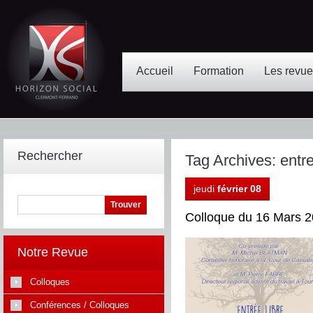
Accueil
Formation
Les revu
Rechercher
Tag Archives:
entr
jeudi
février 08
Colloque du 16 Mars 2
Notre Revue
Colloques
Conférences / Colloques