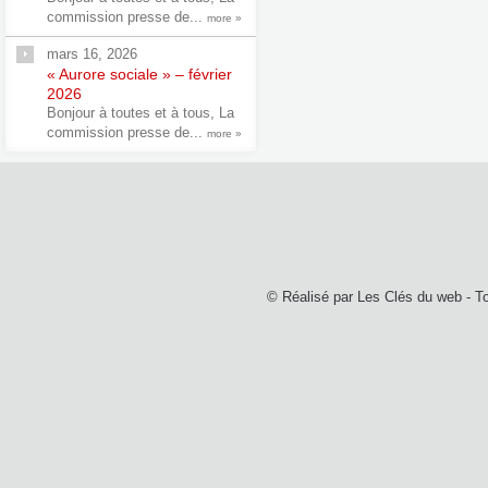
commission presse de...
more »
mars 16, 2026
« Aurore sociale » – février
2026
Bonjour à toutes et à tous, La
commission presse de...
more »
© Réalisé par
Les Clés du web
- T