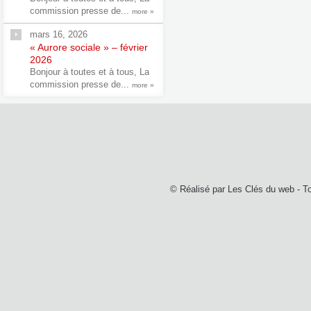
commission presse de...
more »
mars 16, 2026
« Aurore sociale » – février
2026
Bonjour à toutes et à tous, La
commission presse de...
more »
© Réalisé par
Les Clés du web
- T