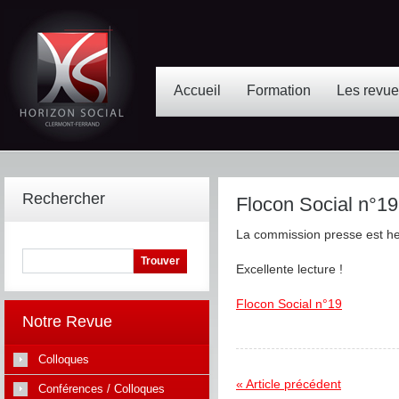
Accueil
Formation
Les revu
Rechercher
Flocon Social n°19
La commission presse est he
Excellente lecture !
Flocon Social n°19
Notre Revue
Colloques
« Article précédent
Conférences / Colloques