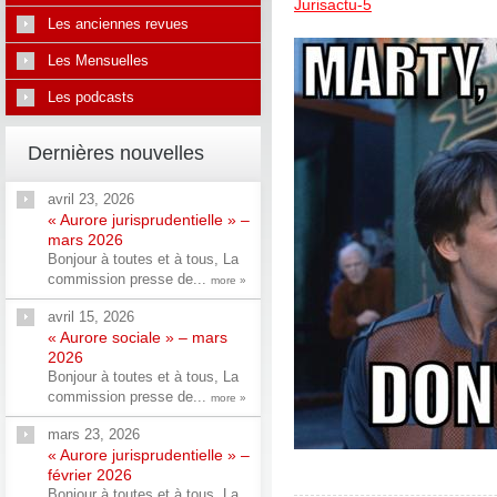
Jurisactu-5
Les anciennes revues
Les Mensuelles
Les podcasts
Dernières nouvelles
avril 23, 2026
« Aurore jurisprudentielle » –
mars 2026
Bonjour à toutes et à tous, La
commission presse de...
more »
avril 15, 2026
« Aurore sociale » – mars
2026
Bonjour à toutes et à tous, La
commission presse de...
more »
mars 23, 2026
« Aurore jurisprudentielle » –
février 2026
Bonjour à toutes et à tous, La