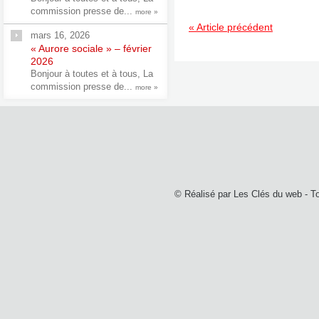
commission presse de...
more »
« Article précédent
mars 16, 2026
« Aurore sociale » – février
2026
Bonjour à toutes et à tous, La
commission presse de...
more »
© Réalisé par
Les Clés du web
- T