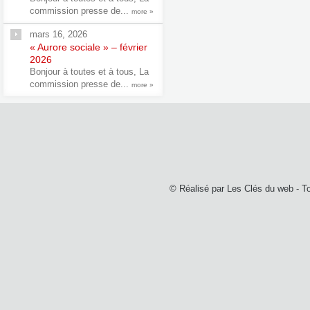
commission presse de...
more »
mars 16, 2026
« Aurore sociale » – février
2026
Bonjour à toutes et à tous, La
commission presse de...
more »
© Réalisé par
Les Clés du web
- T