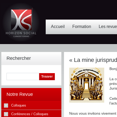
Accueil
Formation
Les revu
Rechercher
« La mine jurisprud
Bonj
La c
prés
Juri
Notre Revue
Cett
l’act
Colloques
Nous vous invitons vivement 
Conférences / Colloques