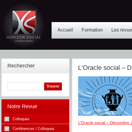
Accueil
Formation
Les revu
Rechercher
L’Oracle social –
Notre Revue
Colloques
L’Oracle social – Décembre 
Conférences / Colloques