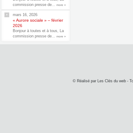
commission presse de...
more »
mars 16, 2026
« Aurore sociale » – février
2026
Bonjour à toutes et à tous, La
commission presse de...
more »
© Réalisé par
Les Clés du web
- T